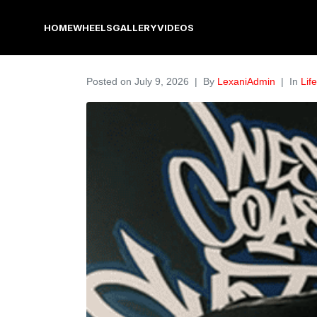
HOME
WHEELS
GALLERY
VIDEOS
Posted on
July 9, 2026
By
LexaniAdmin
In
Lif