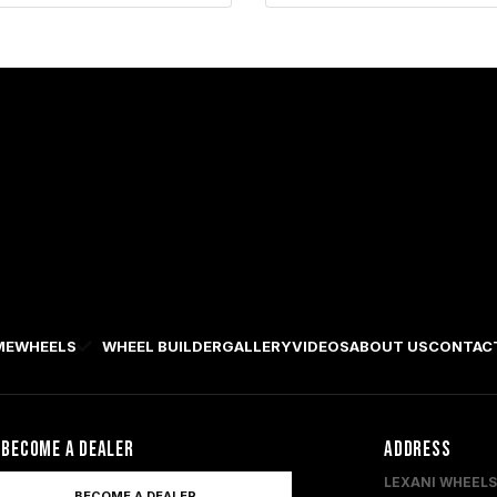
ME
WHEELS
WHEEL BUILDER
GALLERY
VIDEOS
ABOUT US
CONTAC
 BECOME A DEALER
ADDRESS
LEXANI WHEELS
BECOME A DEALER