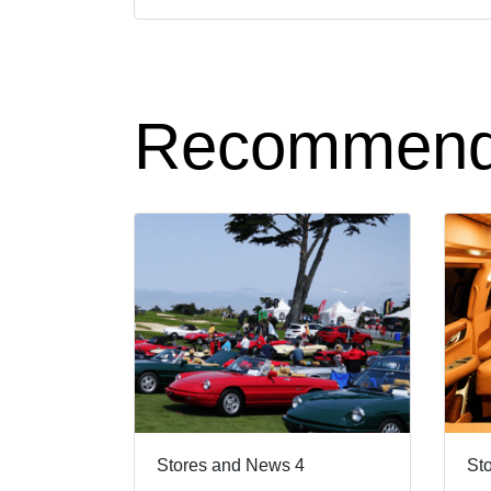
Recommend
Stores and News 4
St